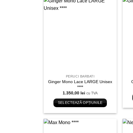
are
mai
Adauga
multe
in
variații.
Wishlist
Opțiunile
pot
fi
alese
în
pagina
produsului.
PERUCI BARBATI
Ginger Mono Lace LARGE Unisex
****
1.350,00
lei
cu TVA
SELECTEAZĂ OPȚIUNILE
Acest
produs
are
mai