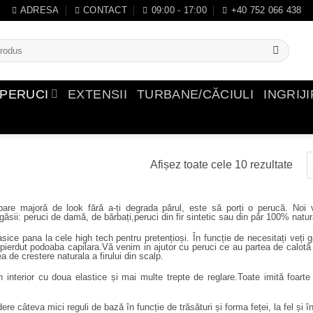
ADRESA
CONTACT
09:00 - 17:00
+40 752 066 438
PERUCI
EXTENSII
TURBANE/CĂCIULI
INGRIJ
Afișez toate cele 10 rezultate
are majoră de look fără a-ți degrada părul, este să porți o perucă. N
sii: peruci de damă, de bărbați,peruci din fir sintetic sau din păr 100% natur
ce pana la cele high tech pentru pretențioși. În funcție de necesitați veți g
ierdut podoaba capilara.Vă venim in ajutor cu peruci ce au partea de calotă 
a de crestere naturala a firului din scalp.
din interior cu doua elastice și mai multe trepte de reglare.Toate imită foart
ere câteva mici reguli de bază în funcție de trăsături și forma feței, la fel și î