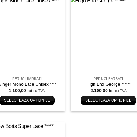
are
are
mai
mai
Adauga
Ada
multe
multe
in
in
variații.
variații.
Wishlist
Wishl
Opțiunile
Opțiunile
pot
pot
fi
fi
alese
alese
în
în
pagina
pagina
produsului.
produsului.
PERUCI BARBATI
PERUCI BARBATI
Ginger Mono Lace Unisex ****
High End George ******
1.100,00
lei
2.100,00
lei
cu TVA
cu TVA
SELECTEAZĂ OPȚIUNILE
SELECTEAZĂ OPȚIUNILE
Acest
Acest
produs
produs
are
are
mai
mai
multe
multe