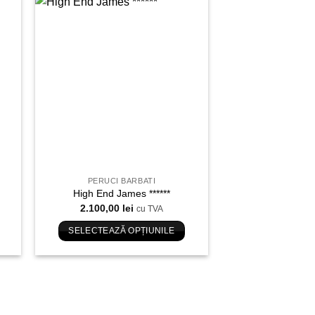
are
mai
uga
Adauga
multe
in
variații.
ist
Wishlist
Opțiunile
pot
fi
alese
în
pagina
produsului.
PERUCI BARBATI
High End James ******
2.100,00
lei
cu TVA
SELECTEAZĂ OPȚIUNILE
Acest
produs
are
mai
multe