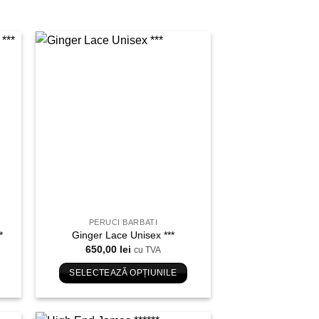
uga
Adauga
in
ist
Wishlist
PERUCI BARBATI
*
Ginger Lace Unisex ***
650,00
lei
cu TVA
SELECTEAZĂ OPȚIUNILE
Acest
produs