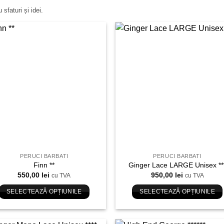
sfaturi și idei.
Adauga
Ada
in
in
Wishlist
Wishl
PERUCI BARBATI
PERUCI BARBATI
Finn **
Ginger Lace LARGE Unisex **
550,00
lei
950,00
lei
cu TVA
cu TVA
SELECTEAZĂ OPȚIUNILE
SELECTEAZĂ OPȚIUNILE
Acest
Acest
produs
produs