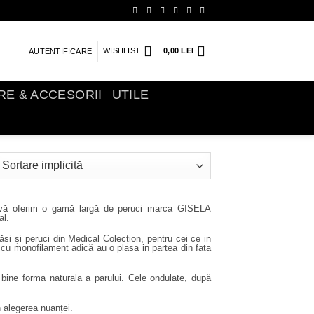
WISHLIST
0,00
LEI
AUTENTIFICARE
IRE & ACCESORII
UTILE
oi vă oferim o gamă largă de peruci marca GISELA
al.
ăsi și peruci din Medical Colecțion, pentru cei ce in
cu monofilament adică au o plasa in partea din fata
e bine forma naturala a parului. Cele ondulate, după
n alegerea nuanței.