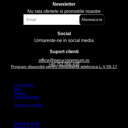
Newsletter
Nu rata ofertele si promotiile noastre
Social
Urmareste-ne in social media
Suport clienti
office@perucipremium.ro
+40 752 066 438
Program disponibil pentru consultanta telefonica L-V 09-17
Magazinul meu
Cine suntem
Blog
Contact
Confidentialitate
Politica GDPR
Termeni si conditii
Relații cu clienții
Politica de Retur
Metode de Plata