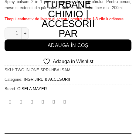
Spray balsam 2 in 1 pentru repararea structurii părului. Pentru peruci,
meșe si extensii din păr natural, sintetic sau techo fiber mix. 200ml.
Timpul estimativ de livrare al acestui produs este 1-3 zile lucrătoare.
Cantitate Balsam sprai 2 in 1
ADAUGĂ ÎN COȘ
Adauga in Wishlist
SKU:
TWO IN ONE SPRUHBALSAM
Categorie:
INGRIJIRE & ACCESORII
Brand:
GISELA MAYER