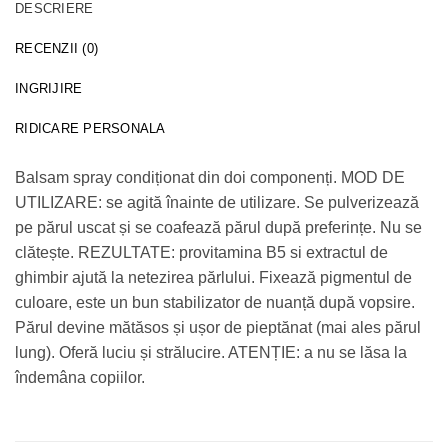
DESCRIERE
RECENZII (0)
INGRIJIRE
RIDICARE PERSONALA
Balsam spray condiționat din doi componenți. MOD DE
UTILIZARE: se agită înainte de utilizare. Se pulverizează
pe părul uscat și se coafează părul după preferințe. Nu se
clătește. REZULTATE: provitamina B5 si extractul de
ghimbir ajută la netezirea părlului. Fixează pigmentul de
culoare, este un bun stabilizator de nuanță după vopsire.
Părul devine mătăsos și ușor de pieptănat (mai ales părul
lung). Oferă luciu și strălucire. ATENȚIE: a nu se lăsa la
îndemâna copiilor.