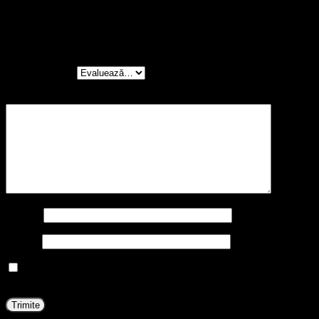
Nu există recenzii până acum.
Fii primul care scrii o recenzie pentru „Erin **”
Evaluarea ta
*
Recenzia ta
*
Nume
*
Email
*
Prin utilizarea acestui formular sunteți de acord cu
stocarea și manipularea datelor dvs. pe acest site web.
*