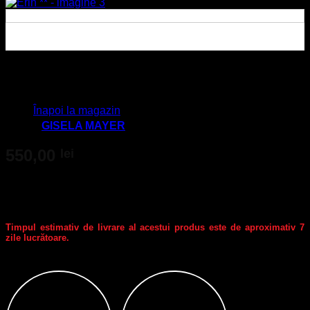
Erin **
Nu ai niciun produs în coș.
Înapoi la magazin
Brand:
GISELA MAYER
550,00
lei
cu TVA
Perucă din fir sintetic, mărime standard (reglabilă).
IMPORTANT: Nu uita să bifezi nuanța dorită în secțiunea COD PRODUS
(bulină).
Timpul estimativ de livrare al acestui produs este de aproximativ 7
zile lucrătoare.
Cod produs
:
CLEAR SELECTION