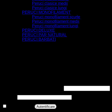
Peruci clasice medii
Peruci clasice lungi
PERUCI MONOFILAMENT
Peruci monofilament scurte
Peruci monofilament medii
Peruci monofilament lungi
PERUCI DELUXE
PERUCI PAR NATURAL
PERUCI BARBATI
EXTENSII
TURBANE/CĂCIULI
INGRIJIRE & ACCESORII
UTILE
Contact
Autentificare
Autentificare
Obligatoriu
Nume utilizator sau adresă email
*
Obligatoriu
Parolă
*
Ține-mă minte
Autentificare