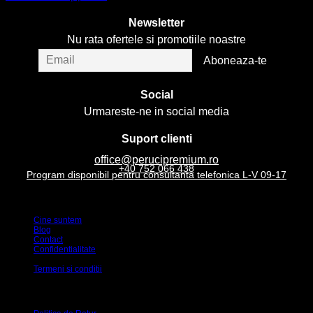
fi
Acest
alese
produs
Newsletter
în
are
pagina
Nu rata ofertele si promotiile noastre
mai
produsului.
multe
variații.
Opțiunile
Social
pot
fi
Urmareste-ne in social media
alese
în
Suport clienti
pagina
produsului.
office@perucipremium.ro
+40 752 066 438
Program disponibil pentru consultanta telefonica L-V 09-17
Magazinul meu
Cine suntem
Blog
Contact
Confidentialitate
Politica GDPR
Termeni si conditii
Relații cu clienții