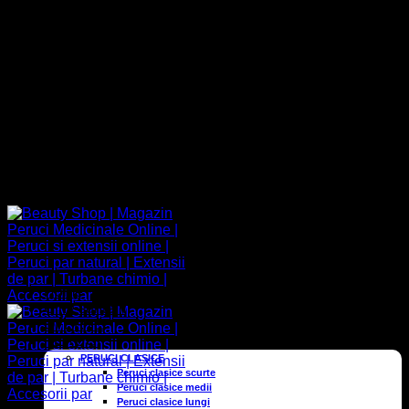
Adresa
Contact
09:00 - 17:00
+40 752 066 438
Adresa
Contact
09:00 - 17:00
+40 752 066 438
Home
Cine suntem
OFERTE
PERUCI
PERUCI CLASICE
Peruci clasice scurte
Peruci clasice medii
Peruci clasice lungi