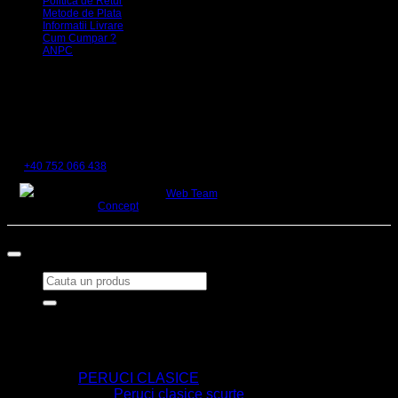
Politica de Retur
Metode de Plata
Informatii Livrare
Cum Cumpar ?
ANPC
Date comerciale
Beauty Shop SRL
J30/261/2005
CUI RO17297381
Sediu Social : Str Turturelelor Nr 26, Oras Satu Mare, Jud Satu Mare
Magazin: Strada Ady Endre, Nr5
Tel
+40 752 066 438
Designed & Developed by
Web Team
Concept
©Copyright Beauty Shop SRL
Copyright 2026 ©
PeruciPremium.ro
Caută
după:
Home
Cine suntem
OFERTE
PERUCI
PERUCI CLASICE
Peruci clasice scurte