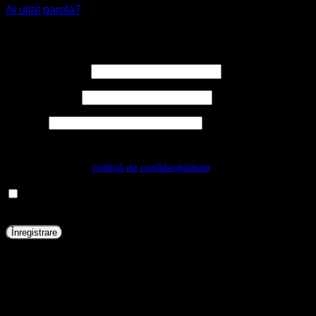
Ai uitat parola?
Înregistrare
Obligatoriu
Nume utilizator
*
Obligatoriu
Adresă email
*
Obligatoriu
Parolă
*
Datele personale vor fi folosite pentru a-ți susține experiența pe
acest sit web, pentru a administra accesul la contul tău și pentru alte
scopuri descrise în
politică de confidențialitate
.
Prin utilizarea acestui formular sunteți de acord cu
stocarea și manipularea datelor dvs. pe acest site web.
*
*
Înregistrare