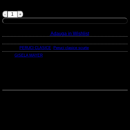
60/56-51
88/14-12+12
Cantitate Erin **
Adaugă în coș
Adauga in Wishlist
SKU:
Nu se aplică
Categorii:
PERUCI CLASICE
,
Peruci clasice scurte
Brand:
GISELA MAYER
Branduri
Urmareste-ne in social media
Descriere
Informații suplimentare
Recenzii (0)
Ingrijire
Ridicare personala
Tip perucă: Fir sintetic.