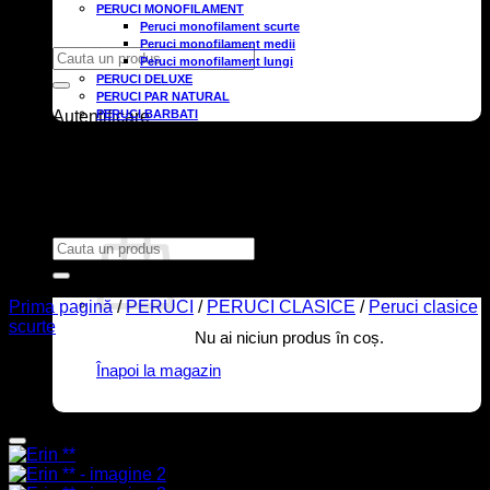
PERUCI MONOFILAMENT
Peruci monofilament scurte
Peruci monofilament medii
Caută
Peruci monofilament lungi
după:
PERUCI DELUXE
PERUCI PAR NATURAL
Autentificare
PERUCI BARBATI
EXTENSII
TURBANE/CĂCIULI
Wishlist
INGRIJIRE & ACCESORII
UTILE
0,00
lei
Contact
Caută
după:
Prima pagină
/
PERUCI
/
PERUCI CLASICE
/
Peruci clasice
scurte
Nu ai niciun produs în coș.
Înapoi la magazin
Adauga in Wishlist
Coș