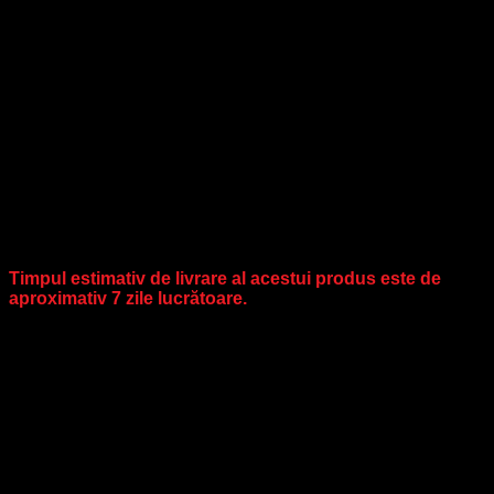
Tip calotă: Model simplu, rânduri de păr tip trese prinse intre
ele cu benzi dantelate elastice.
Mărime: Circumferința standard 54 cm (reglabilă din interior
cu două sisteme de prindere pe elastic).
Disponibil în mai multe variante de culori. (alege nuanța din
lista de culori/buline)
Vezi secțiunea: ÎNTREȚINERE PERUCI.
Vă recomandăm să utilizați doar produse de îngrijire
speciale pentru fir sintetic, marca Gisela Mayer.
Timpul estimativ de livrare al acestui produs este de
aproximativ 7 zile lucrătoare.
Cod
131-135+6, 131/132-33, 24/14-12+12, 27/4-4,
produs
56/51-4+4, 60/56-51, 88/14-12+12
Recenzii