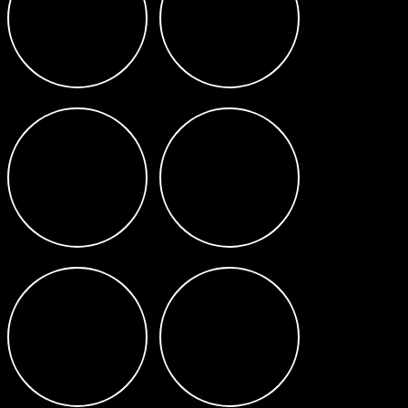
131/132-33
24/14-12+12
27/4-4
56/51-4+4