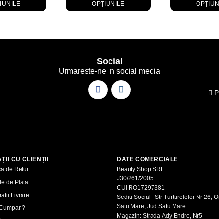
IUNILE
OPȚIUNILE
OPȚIUN
Acest
Acest
Ac
produs
produs
p
are
are
ar
mai
mai
m
Social
multe
multe
mu
Urmareste-ne in social media
variații.
variații.
va
Opțiunile
Opțiunile
Op
Pr
pot
pot
po
fi
fi
fi
alese
alese
al
în
în
în
pagina
pagina
pa
produsului.
produsului.
pr
ȚII CU CLIENȚII
DATE COMERCIALE
ica de Retur
Beauty Shop SRL
J30/261/2005
e de Plata
CUI RO17297381
atii Livrare
Sediu Social : Str Turturelelor Nr 26, O
Satu Mare, Jud Satu Mare
Cumpar ?
Magazin: Strada Ady Endre, Nr5