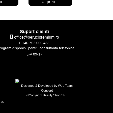
ILE
OPȚIUNILE
OPȚIUNILE
est
Acest
Acest
rodus
produs
prod
e
are
are
ai
mai
mai
Suport clienti
lte
multe
multe
office@perucipremium.ro
riații.
variații.
variați
+40 752 066 438
țiunile
Opțiunile
Opțiu
ogram disponibil pentru consultanta telefonica
t
pot
pot
L-V 09-17
fi
fi
ese
alese
alese
în
în
gina
pagina
pagin
odusului.
produsului.
produ
Designed & Developed by
Web Team
Concept
©Copyright Beauty Shop SRL
ras