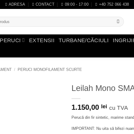
ADRESA
CONTACT
09:00 - 17:00
+40 752 066 438
PERUCI
EXTENSII
TURBANE/CĂCIULI
INGRIJ
AMENT
/
PERUCI MONOFILAMENT SCURTE
Leilah Mono SMA
Adauga
1.150,00
in
lei
cu TVA
Wishlist
Perucă din fir sintetic, marime stand
IMPORTANT: Nu uita să bifezi nua