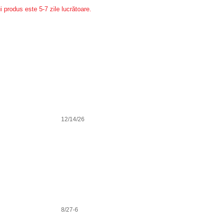
i produs este 5-7 zile lucrătoare.
12/14/26
8/27-6