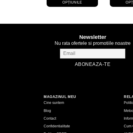
OPȚIUNILE
OPȚ
Acest
produs
are
mai
Newsletter
multe
Nu rata ofertele si promotiile noastre
variații.
Opțiunile
pot
fi
alese
în
pagina
produsului.
MAGAZINUL MEU
RELA
Cine suntem
Polit
Blog
Metod
Contact
Inform
Confidentialitate
Cum 