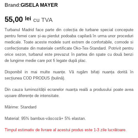
Brand:
GISELA MAYER
55,00
lei
cu TVA
Turbanul Madrid face parte din colecția de turbane special concepute
pentru femei care și-au pierdut podoaba capilară în urma unor proceduri
medicale. Toate aceste modele sunt extrem de confortabile, comode si
confecționate din materiale certificate Oko-Tex-Standard. Potrivit pentru
orice sezon, turbanul este prevazut în partea din spate cu două benzi
de lungime medie care pot fi legate după plac.
Disponibil in mai multe nuanțe. Vă rugăm bifați nuanța dorită în
secțiunea COD PRODUS (bulină).
Din cauza luminozității ecranelor nuanța reală a produsului poate avea
ușoare diferențe de intensitate.
Mărime: Standard
Material: 95% bambus-vâscoză+ 5% elastan.
Timpul estimativ de livrare al acestui produs este 1-3 zile lucrătoare.