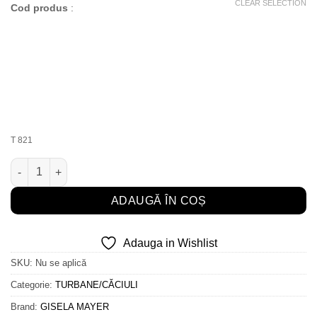
CLEAR SELECTION
Cod produs
:
T 821
Cantitate Madrid Imprime
ADAUGĂ ÎN COȘ
Adauga in Wishlist
SKU:
Nu se aplică
Categorie:
TURBANE/CĂCIULI
Brand:
GISELA MAYER