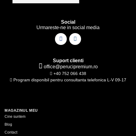
alese
alese
în
în
pagina
pagina
Social
produsului.
produsului.
Urmareste-ne in social media
Suport clienti
office@perucipremium.ro
+40 752 066 438
Program disponibil pentru consultanta telefonica L-V 09-17
MAGAZINUL MEU
Cine suntem
Blog
Contact