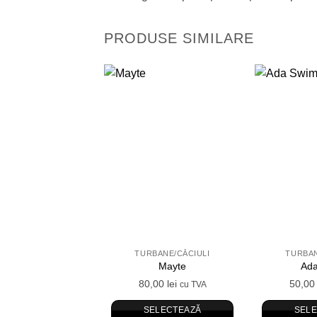
PRODUSE SIMILARE
Adauga
in
Wishlist
TURBANE/CĂCIULI
TURBAN
Mayte
Ad
80,00
lei
50,0
cu TVA
SELECTEAZĂ
SEL