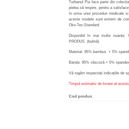
Turbanul Pia face parte din colecț
pielea să respire, pentru a satisfac
în urma unor proceduri medicale si 
aceste modele sunt extrem de comod
Oko-Tex-Standard.
Disponibil în mai multe nuanțe;
PRODUS. (bulină)
Material: 95% bambus + 5% spand
Banda: 95% vâscoză + 5% spande
Vă rugăm respectați indicațiile de sp
Timpul estimativ de livrare al acestu
Cod produs
: