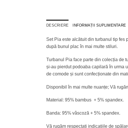
DESCRIERE
INFORMAȚII SUPLIMENTARE
Set Pia este alcătuit din turbanul tip fe
după bunul plac în mai multe stiluri.
Turbanul Pia face parte din colecția de 
și-au pierdut podoaba capilară în urma u
de comode și sunt confecționate din mate
Disponibil în mai multe nuanțe; Vă rugă
Material: 95% bambus + 5% spandex.
Banda: 95% vâscoză + 5% spandex.
Vă rugăm respectați indicațiile de spălare