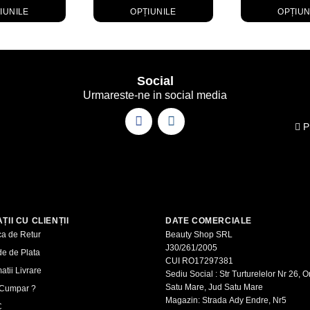
IUNILE
OPȚIUNILE
OPȚIUN
Acest
Acest
Ac
produs
produs
p
are
are
ar
mai
mai
m
Social
multe
multe
mu
Urmareste-ne in social media
variații.
variații.
va
Opțiunile
Opțiunile
Op
Pr
pot
pot
po
fi
fi
fi
alese
alese
al
în
în
în
pagina
pagina
pa
produsului.
produsului.
pr
ȚII CU CLIENȚII
DATE COMERCIALE
ica de Retur
Beauty Shop SRL
J30/261/2005
e de Plata
CUI RO17297381
atii Livrare
Sediu Social : Str Turturelelor Nr 26, O
Satu Mare, Jud Satu Mare
Cumpar ?
Magazin: Strada Ady Endre, Nr5
C