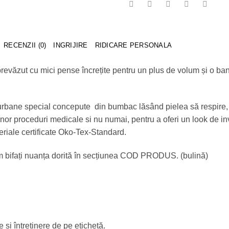
RECENZII (0)
INGRIJIRE
RIDICARE PERSONALA
s prevăzut cu mici pense încrețite pentru un plus de volum și o ba
turbane special concepute din bumbac lăsând pielea să respire, 
nor proceduri medicale si nu numai, pentru a oferi un look de i
riale certificate Oko-Tex-Standard.
m bifați nuanța dorită în secțiunea COD PRODUS. (bulină)
 și întreținere de pe etichetă.