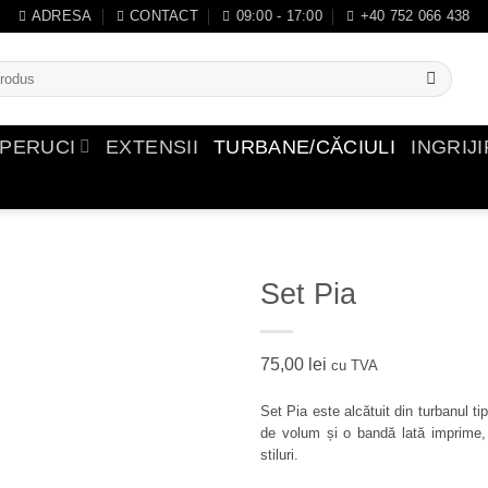
ADRESA
CONTACT
09:00 - 17:00
+40 752 066 438
PERUCI
EXTENSII
TURBANE/CĂCIULI
INGRIJ
Set Pia
Adauga
75,00
lei
cu TVA
in
Wishlist
Set Pia este alcătuit din turbanul t
de volum și o bandă lată imprime, 
stiluri.