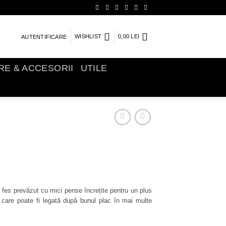
WISHLIST
0,00
LEI
AUTENTIFICARE
IRE & ACCESORII
UTILE
ip fes prevăzut cu mici pense încrețite pentru un plus
care poate fi legată după bunul plac în mai multe