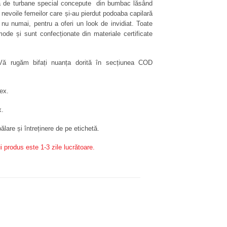
ia de turbane special concepute din bumbac lăsând
e nevoile femeilor care și-au pierdut podoaba capilară
nu numai, pentru a oferi un look de invidiat. Toate
e și sunt confecționate din materiale certificate
 Vă rugăm bifați nuanța dorită în secțiunea COD
ex.
x.
ălare și întreținere de pe etichetă.
i produs este 1-3 zile lucrătoare.