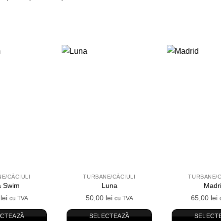
Adauga
Adauga
in
in
Wishlist
Wishlist
E/CĂCIULI
TURBANE/CĂCIULI
TURBANE/C
a Swim
Luna
Madr
0
lei
50,00
lei
65,00
lei
cu TVA
cu TVA
ECTEAZĂ
SELECTEAZĂ
SELECT