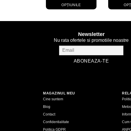
OPȚIUNILE
OPȚ
Acest
produs
are
mai
Newsletter
multe
Nu rata ofertele si promotiile noastre
variații.
Opțiunile
pot
fi
alese
în
pagina
produsului.
MAGAZINUL MEU
RELA
Cine suntem
Polit
Blog
Metod
Contact
Inform
Confidentialitate
Cum 
Politica GDPR
ANP