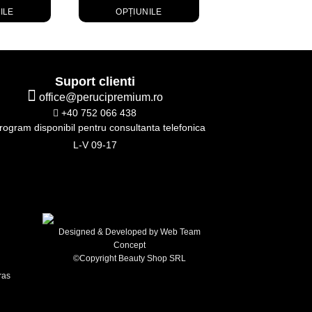
ILE
OPȚIUNILE
OPȚIUNILE
fost:
est
Acest
Acest
50,00 lei
rodus
produs
prod
e
are
are
ai
mai
mai
Suport clienti
lte
multe
multe
office@perucipremium.ro
riații.
variații.
variați
+40 752 066 438
țiunile
Opțiunile
Opțiu
ogram disponibil pentru consultanta telefonica
t
pot
pot
L-V 09-17
fi
fi
ese
alese
alese
în
în
gina
pagina
pagin
odusului.
produsului.
produ
Designed & Developed by
Web Team
Concept
©Copyright Beauty Shop SRL
ras