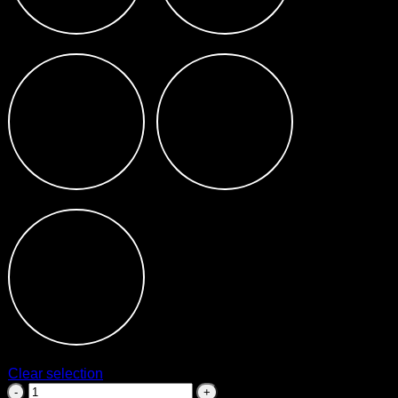
305K
38
4/6
60
L12
Clear selection
Cantitate