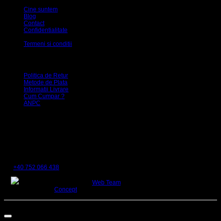
Cine suntem
Blog
Contact
Confidentialitate
Politica GDPR
Termeni si conditii
Relații cu clienții
Politica de Retur
Metode de Plata
Informatii Livrare
Cum Cumpar ?
ANPC
Date comerciale
Beauty Shop SRL
J30/261/2005
CUI RO17297381
Sediu Social : Str Turturelelor Nr 26, Oras Satu Mare, Jud Satu Mare
Magazin: Strada Ady Endre, Nr5
Tel
+40 752 066 438
Designed & Developed by
Web Team
Concept
©Copyright Beauty Shop SRL
Copyright 2026 ©
PeruciPremium.ro