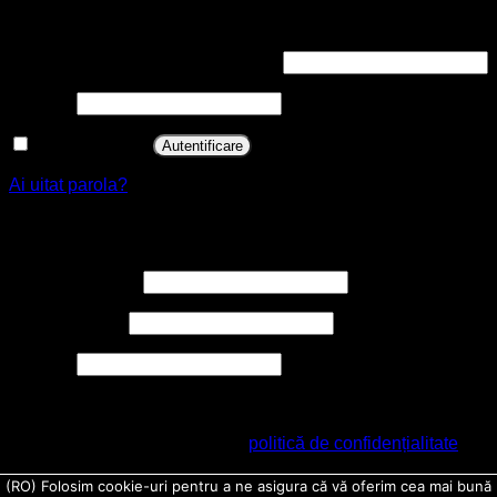
Autentificare
Obligatoriu
Nume utilizator sau adresă email
*
Obligatoriu
Parolă
*
Ține-mă minte
Autentificare
Ai uitat parola?
Înregistrare
Obligatoriu
Nume utilizator
*
Obligatoriu
Adresă email
*
Obligatoriu
Parolă
*
Datele personale vor fi folosite pentru a-ți susține experiența
pe acest sit web, pentru a administra accesul la contul tău și
pentru alte scopuri descrise în
politică de confidențialitate
.
Prin utilizarea acestui formular sunteți de acord cu
(RO) Folosim cookie-uri pentru a ne asigura că vă oferim cea mai bună