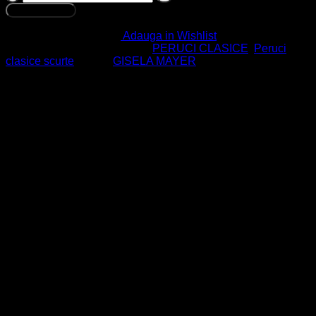
Smart
Adaugă în coș
Lace
**
Adauga in Wishlist
SKU:
Nu se aplică
Categorii:
PERUCI CLASICE
,
Peruci
clasice scurte
Brand:
GISELA MAYER
Branduri
Urmareste-ne in social media
Descriere
Informații suplimentare
Recenzii (0)
Ingrijire
Ridicare personala
Tip perucă: Fir sintetic.
Tip calotă: Model simplu, rânduri de păr tip trese prinse intre
ele cu benzi dantelate elastice.
Lace (plasă care imită creșterea naturală a firelor din scalp
pe toată partea de frunte).
Mărime: Circumferința standard 54cm (reglabilă din interior
cu două sisteme de prindere pe elastic).