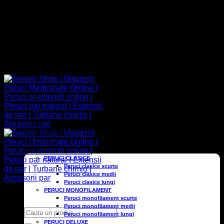
+40 752 066 438
Adresa
Contact
09:00 - 17:00
+40 752 066 438
Home
Cine suntem
OFERTE
PERUCI
PERUCI CLASICE
Peruci clasice scurte
Peruci clasice medii
Peruci clasice lungi
PERUCI MONOFILAMENT
Peruci monofilament scurte
Peruci monofilament medii
Caută
Peruci monofilament lungi
după:
PERUCI DELUXE