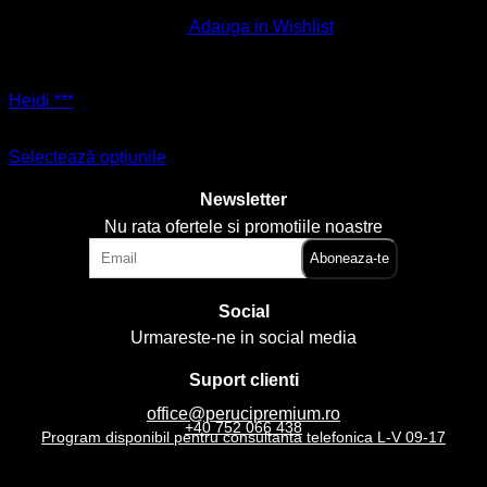
are
mai
Adauga in Wishlist
multe
PERUCI CLASICE
variații.
Opțiunile
Heidi ***
pot
fi
510,00
lei
cu TVA
alese
Selectează opțiunile
în
Acest
pagina
produs
Newsletter
produsului.
are
Nu rata ofertele si promotiile noastre
mai
multe
variații.
Opțiunile
Social
pot
fi
Urmareste-ne in social media
alese
în
Suport clienti
pagina
produsului.
office@perucipremium.ro
+40 752 066 438
Program disponibil pentru consultanta telefonica L-V 09-17
Magazinul meu