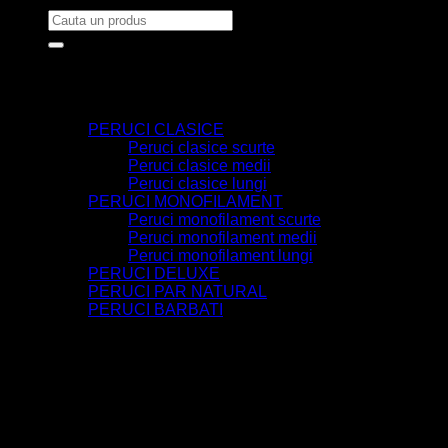
Caută
după:
Home
Cine suntem
OFERTE
PERUCI
PERUCI CLASICE
Peruci clasice scurte
Peruci clasice medii
Peruci clasice lungi
PERUCI MONOFILAMENT
Peruci monofilament scurte
Peruci monofilament medii
Peruci monofilament lungi
PERUCI DELUXE
PERUCI PAR NATURAL
PERUCI BARBATI
EXTENSII
TURBANE/CĂCIULI
INGRIJIRE & ACCESORII
UTILE
Contact
Autentificare