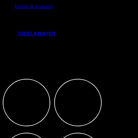
Înapoi la magazin
Smart Lace **
Brand:
GISELA MAYER
640,00
lei
cu TVA
Peruca din fir sintetic,marime standard(reglabila).
IMPORTANT: Nu uita sa bifezi nuanta dorita in sectiunea COD PRODUS.
Cod produs
:
101/60/51
119