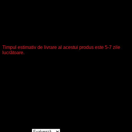
Disponibil în mai multe variante de culori. (alege nuanța din
lista de culori/buline)
Vezi secțiunea: ÎNTREȚINERE PERUCI.
Vă recomandăm să utilizați doar produse de îngrijire
speciale pentru fir sintetic, marca Gisela Mayer.
Timpul estimativ de livrare al acestui produs este 5-7 zile
lucrătoare.
Cod
101/60/51, 119, 12/14/26+12, 14/26+12, 14/26R,
produs
24/14, 305K, 38, 4/6, 60, L12
Recenzii
Nu există recenzii până acum.
Fii primul care scrii o recenzie pentru „Smart Lace
**”
Evaluarea ta
*