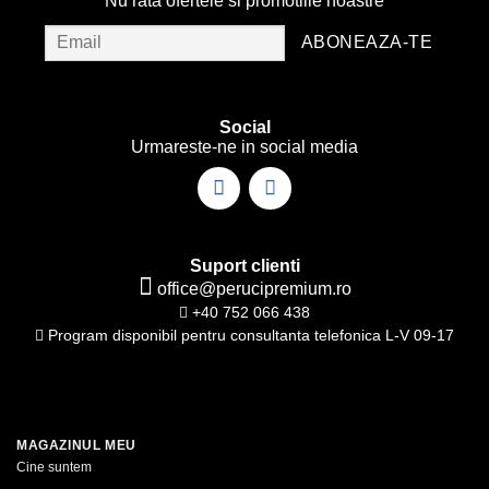
Nu rata ofertele si promotiile noastre
variații.
variații.
Opțiunile
Opțiunile
pot
pot
fi
fi
alese
alese
Social
în
în
Urmareste-ne in social media
pagina
pagina
produsului.
produsului.
Suport clienti
office@perucipremium.ro
+40 752 066 438
Program disponibil pentru consultanta telefonica L-V 09-17
MAGAZINUL MEU
Cine suntem