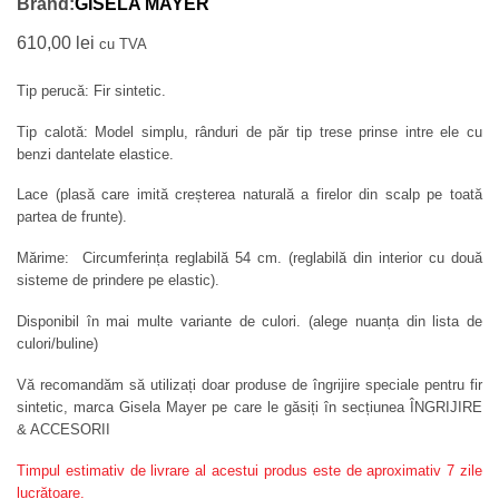
Brand:
GISELA MAYER
610,00
lei
cu TVA
Tip perucă: Fir sintetic.
Tip calotă: Model simplu, rânduri de păr tip trese prinse intre ele cu
benzi dantelate elastice.
Lace (plasă care imită creșterea naturală a firelor din scalp pe toată
partea de frunte).
Mărime: Circumferința reglabilă 54 cm. (reglabilă din interior cu două
sisteme de prindere pe elastic).
Disponibil în mai multe variante de culori. (alege nuanța din lista de
culori/buline)
Vă recomandăm să utilizați doar produse de îngrijire speciale pentru fir
sintetic, marca Gisela Mayer pe care le găsiți în secțiunea ÎNGRIJIRE
& ACCESORII
Timpul estimativ de livrare al acestui produs este de aproximativ 7 zile
lucrătoare.