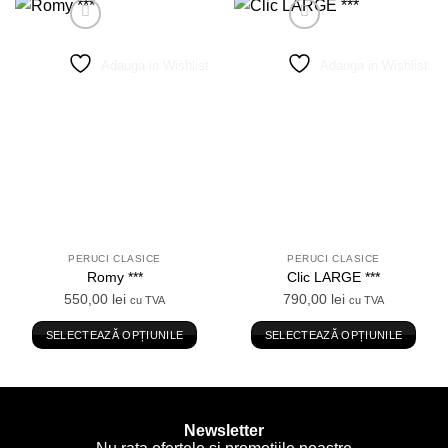
Adauga in Wishlist
Adauga in Wishlist
PERUCI CLASICE
PERUCI CLASICE
Romy ***
Clic LARGE ***
550,00
lei
790,00
lei
cu TVA
cu TVA
SELECTEAZĂ OPȚIUNILE
SELECTEAZĂ OPȚIUNILE
Acest
Acest
produs
produs
are
are
mai
mai
Newsletter
multe
multe