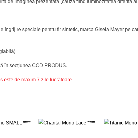
ită de imaginea prezentată (cauza fiind luminozitatea diferită al
îngrijire speciale pentru fir sintetic, marca Gisela Mayer pe ca
glabilă).
rită în secțiunea COD PRODUS.
us este de maxim 7 zile lucrătoare.