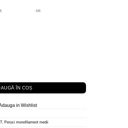
6
4/6
g ****
AUGĂ ÎN COȘ
Adauga in Wishlist
T
,
Peruci monofilament medii