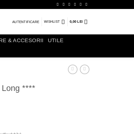
WISHLIST
0,00
LEI
AUTENTIFICARE
IRE & ACCESORII
UTILE
 Long ****