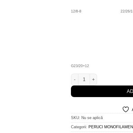
12/8-8
22/26/1
G23/20+12
Cantitate Tonia Mono Lace Lon
AD
SKU:
Nu se aplică
Categorii:
PERUCI MONOFILAMEN