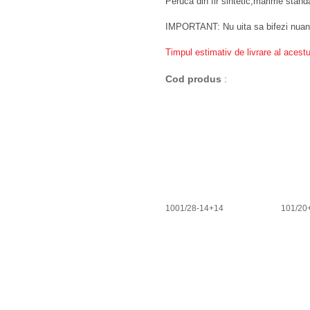
Peruca din fir sintetic,marime standa
IMPORTANT: Nu uita sa bifezi nua
Timpul estimativ de livrare al acest
Cod produs
:
1001/28-14+14
101/20