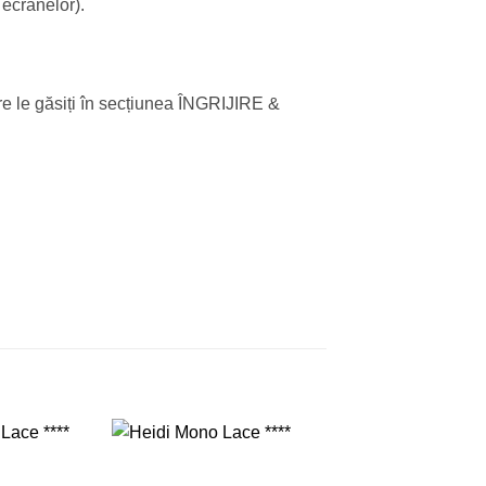
 ecranelor).
re le găsiți în secțiunea ÎNGRIJIRE &