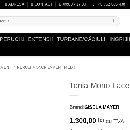
ADRESA
CONTACT
09:00 - 17:00
+40 752 066 438
PERUCI
EXTENSII
TURBANE/CĂCIULI
INGRIJ
AMENT
/
PERUCI MONOFILAMENT MEDII
Tonia Mono Lace
Adauga in Wishlist
Brand:
GISELA MAYER
1.300,00
lei
cu TVA