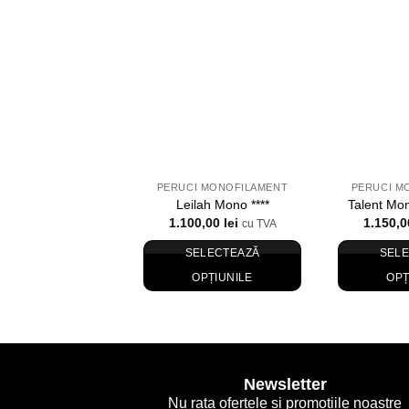
Adauga in Wishlist
Ad
PERUCI MONOFILAMENT
PERUCI M
Leilah Mono ****
Talent Mo
1.100,00
lei
1.150,
cu TVA
SELECTEAZĂ
SEL
OPȚIUNILE
OPȚ
Acest
produs
are
mai
Newsletter
multe
Nu rata ofertele si promotiile noastre
variații.