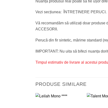
Nuanța produsul real poate să fie ușor difer
Vezi secțiunea: ÎNTREȚINERE PERUCI.
Vă recomandăm să utilizați doar produse de 
ACCESORII.
Perucă din fir sintetic, mărime standard (re
IMPORTANT: Nu uita să bifezi nuanța do
Timpul estimativ de livrare al acestui prod
PRODUSE SIMILARE