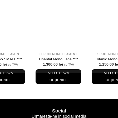
auga in Wishlist
Adauga in Wishlist
Adaug
ONOFILAMENT
PERUCI MONOFILAMENT
PERUCI MONO
no SMALL ****
Chantal Mono Lace ****
Titanic Mono 
00
lei
1.300,00
lei
1.150,00
le
cu TVA
cu TVA
ECTEAZĂ
SELECTEAZĂ
SELECT
IUNILE
OPȚIUNILE
OPȚIUN
Acest
Acest
Ac
produs
produs
p
are
are
ar
mai
mai
m
Social
multe
multe
mu
Urmareste-ne in social media
variații.
variații.
va