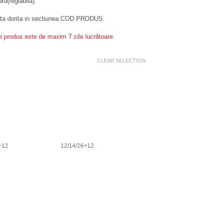
rd(reglabila).
nta dorita in sectiunea COD PRODUS.
ui produs este de maxim 7 zile lucrătoare.
CLEAR SELECTION
+12
12/14/26+12