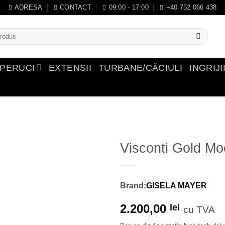
ADRESA
CONTACT
09:00 - 17:00
+40 752 066 438
PERUCI
EXTENSII
TURBANE/CĂCIULI
INGRIJ
Visconti Gold Mo
Adauga
in
Brand:
GISELA MAYER
Wishlist
2.200,00
lei
cu TVA