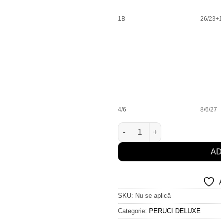
1B
26/23+
4/6
8/6/27
Cantitate Visconti Gold Moon **
AD
SKU:
Nu se aplică
Categorie:
PERUCI DELUXE