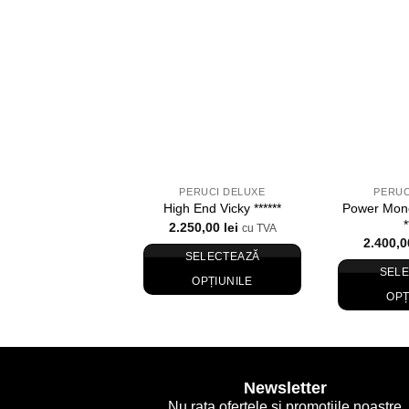
in
Wishlist
PERUCI DELUXE
PERUC
Power Mon
High End Vicky ******
*
2.250,00
lei
cu TVA
2.400,
SELECTEAZĂ
SEL
OPȚIUNILE
OPȚ
Acest
produs
are
mai
Newsletter
multe
Nu rata ofertele si promotiile noastre