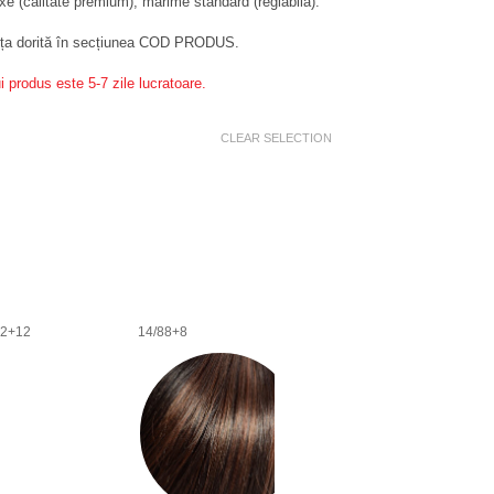
uxe (calitate premium), mărime standard (reglabilă).
nța dorită în secțiunea COD PRODUS.
i produs este 5-7 zile lucratoare.
CLEAR SELECTION
12+12
14/88+8