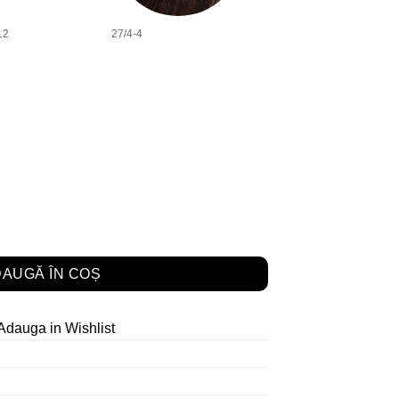
12
27/4-4
****
AUGĂ ÎN COȘ
Adauga in Wishlist