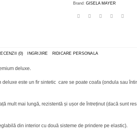
Brand:
GISELA MAYER
ECENZII (0)
INGRIJIRE
RIDICARE PERSONALA
premium deluxe.
tech deluxe este un fir sintetic care se poate coafa (ondula sau î
ă mult mai lungă, rezistentă și ușor de întreținut (dacă sunt resp
glabilă din interior cu două sisteme de prindere pe elastic).