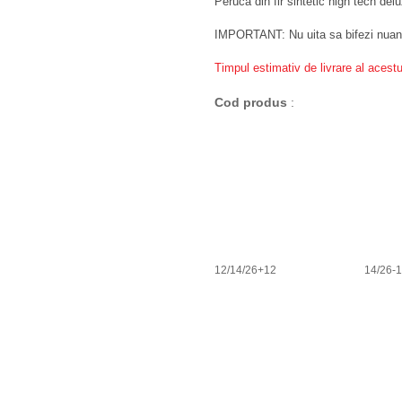
Peruca din fir sintetic high tech del
IMPORTANT: Nu uita sa bifezi nua
Timpul estimativ de livrare al acestu
Cod produs
:
12/14/26+12
14/26-