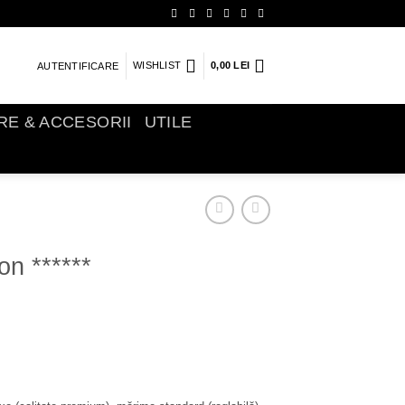
WISHLIST
0,00
LEI
AUTENTIFICARE
IRE & ACCESORII
UTILE
on ******