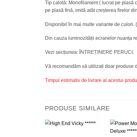
Tip calotă: Monofilament ( lucrat pe plasă ca
pe plasă fină, imită atât creșterea firelor d
Disponibil în mai multe variante de culori. 
Din cauza luminozității ecranelor nuanța r
Vezi secțiunea: ÎNTREȚINERE PERUCI.
Vă recomandăm să utilizați doar produse de 
Timpul estimativ de livrare al acestui produ
PRODUSE SIMILARE
Adauga