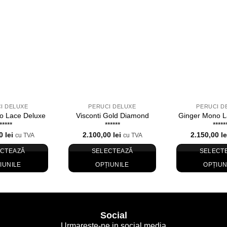
in
in
Wishlist
Wishlist
I DELUXE
PERUCI DELUXE
PERUCI D
o Lace Deluxe
Visconti Gold Diamond
Ginger Mono L
*****
******
*****
00
lei
2.100,00
lei
2.150,00
le
cu TVA
cu TVA
ECTEAZĂ
SELECTEAZĂ
SELECT
IUNILE
OPȚIUNILE
OPȚIUN
Acest
Acest
Ac
produs
produs
p
are
are
ar
mai
mai
m
Social
multe
multe
mu
Urmareste-ne in social media