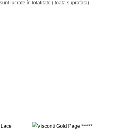
nt lucrate în totalitate ( toata suprafața)
Adauga
Adauga