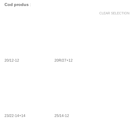
Cod produs
:
CLEAR SELECTION
20/12-12
20R/27+12
23/22-14+14
25/14-12