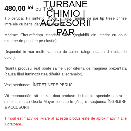
480,00
lei
cu TVA
Tip perucă: Fir sintetic. Model simplu, rânduri de păr tip trese prinse
intre ele cu benzi dantelate elastice.
Mărime: Circumferința standard 54cm (reglabilă din interior cu două
sisteme de prindere pe elastic).
Disponibil în mai multe variante de culori. (alege nuanța din lista de
culori).
Nuanța produsul real poate să fie ușor diferită de imaginea prezentată
(cauza fiind luminozitatea diferită al ecranelor).
Vezi secțiunea: ÎNTREȚINERE PERUCI.
Vă recomandăm să utilizați doar produse de îngrijire speciale pentru fir
sintetic, marca Gisela Mayer pe care le găsiți în secțiunea ÎNGRIJIRE
& ACCESORII
T
impul estimativ de livrare al acestui produs este de aproximativ 7 zile
lucrătoare.