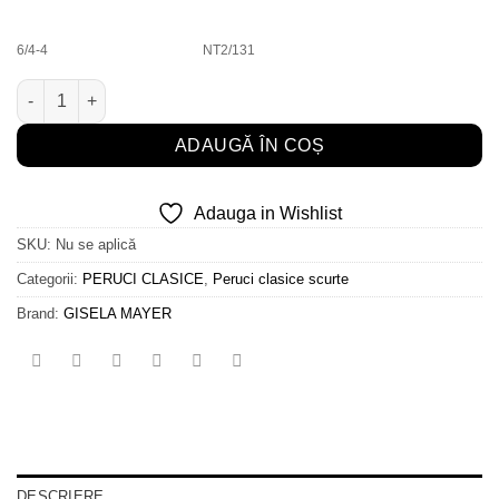
6/4-4
NT2/131
Cantitate Visconti Modern Cut **
ADAUGĂ ÎN COȘ
Adauga in Wishlist
SKU:
Nu se aplică
Categorii:
PERUCI CLASICE
,
Peruci clasice scurte
Brand:
GISELA MAYER
DESCRIERE