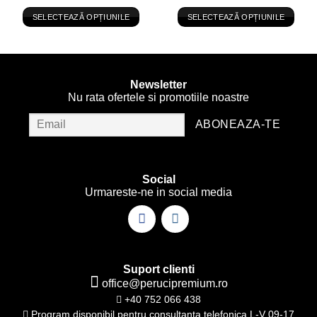
SELECTEAZĂ OPȚIUNILE
SELECTEAZĂ OPȚIUNILE
Acest
Acest
produs
produs
are
are
mai
mai
Newsletter
multe
multe
Nu rata ofertele si promotiile noastre
variații.
variații.
Opțiunile
Opțiunile
pot
pot
fi
fi
alese
alese
Social
în
în
Urmareste-ne in social media
pagina
pagina
produsului.
produsului.
Suport clienti
office@perucipremium.ro
+40 752 066 438
Program disponibil pentru consultanta telefonica L-V 09-17