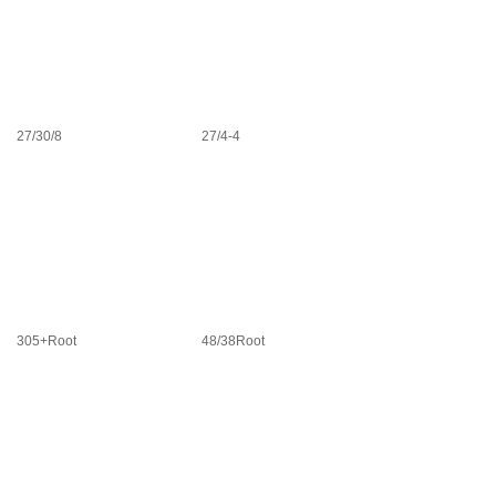
27/30/8
27/4-4
305+Root
48/38Root