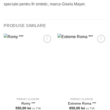
speciale pentru fir sintetic, marca Gisela Mayer.
PRODUSE SIMILARE
Adauga
Adauga
in
in
Wishlist
Wishlist
PERUCI CLASICE
PERUCI CLASICE
Romy ***
Extreme Roma ***
550,00
lei
650,00
lei
cu TVA
cu TVA