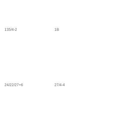
135/4-2
1B
24/22/27+6
27/4-4