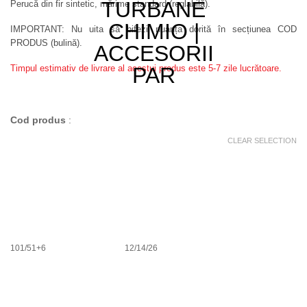
Perucă din fir sintetic, mărime standard (reglabilă).
IMPORTANT: Nu uita să bifezi nuanța dorită în secțiunea COD
PRODUS (bulină).
Timpul estimativ de livrare al acestui produs este 5-7 zile lucrătoare.
Cod produs
:
CLEAR SELECTION
101/51+6
12/14/26