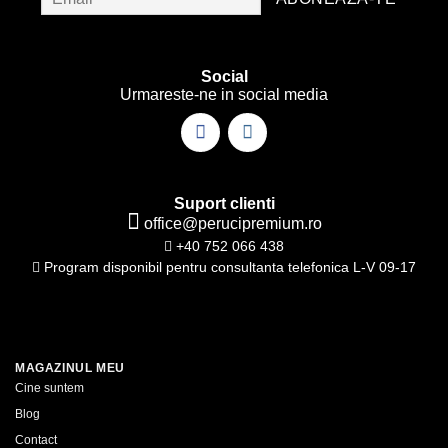
pot
pot
fi
fi
alese
alese
Social
în
în
Urmareste-ne in social media
pagina
pagina
produsului.
produsului.
Suport clienti
office@perucipremium.ro
+40 752 066 438
Program disponibil pentru consultanta telefonica L-V 09-17
MAGAZINUL MEU
Cine suntem
Blog
Contact