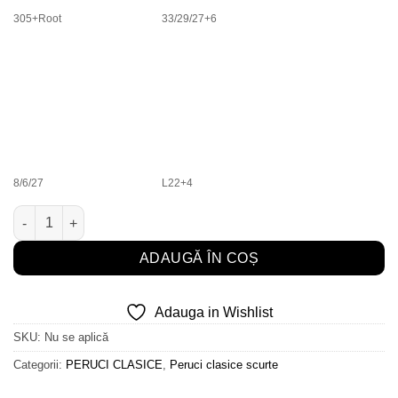
305+Root
33/29/27+6
8/6/27
L22+4
Cantitate Clic ***
ADAUGĂ ÎN COȘ
Adauga in Wishlist
SKU:
Nu se aplică
Categorii:
PERUCI CLASICE
,
Peruci clasice scurte