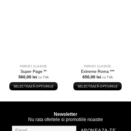
Adauga
Adauga
in
in
Wishlist
Wishlist
PERUCI CLASICE
PERUCI CLASICE
Super Page **
Extreme Roma ***
560,00
lei
650,00
lei
cu TVA
cu TVA
SELECTEAZĂ OPȚIUNILE
SELECTEAZĂ OPȚIUNILE
Acest
Acest
produs
produs
are
are
mai
mai
Newsletter
multe
multe
Nu rata ofertele si promotiile noastre
variații.
variații.
Opțiunile
Opțiunile