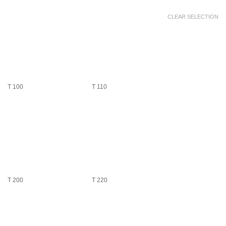
CLEAR SELECTION
T 100
T 110
T 200
T 220