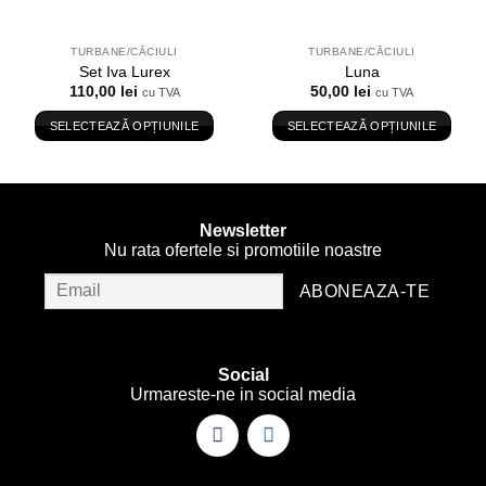
TURBANE/CĂCIULI
TURBANE/CĂCIULI
Set Iva Lurex
Luna
110,00
lei
50,00
lei
cu TVA
cu TVA
SELECTEAZĂ OPȚIUNILE
SELECTEAZĂ OPȚIUNILE
Acest
Acest
produs
produs
are
are
mai
mai
Newsletter
multe
multe
Nu rata ofertele si promotiile noastre
variații.
variații.
Opțiunile
Opțiunile
pot
pot
fi
fi
alese
alese
Social
în
în
Urmareste-ne in social media
pagina
pagina
produsului.
produsului.