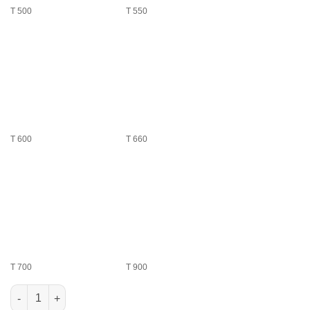
T 500
T 550
T 600
T 660
T 700
T 900
Cantitate Aktion Set