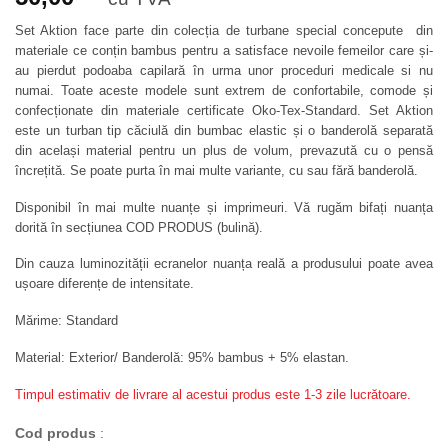
Set Aktion face parte din colecția de turbane special concepute din
materiale ce conțin bambus pentru a satisface nevoile femeilor care și-
au pierdut podoaba capilară în urma unor proceduri medicale si nu
numai. Toate aceste modele sunt extrem de confortabile, comode și
confecționate din materiale certificate Oko-Tex-Standard. Set Aktion
este un turban tip căciulă din bumbac elastic și o banderolă separată
din același material pentru un plus de volum, prevazută cu o pensă
încrețită. Se poate purta în mai multe variante, cu sau fără banderolă.
Disponibil în mai multe nuanțe și imprimeuri. Vă rugăm bifați nuanța
dorită în secțiunea COD PRODUS (bulină).
Din cauza luminozității ecranelor nuanța reală a produsului poate avea
ușoare diferențe de intensitate.
Mărime: Standard
Material: Exterior/ Banderolă: 95% bambus + 5% elastan.
Timpul estimativ de livrare al acestui produs este 1-3 zile lucrătoare.
Cod produs
: