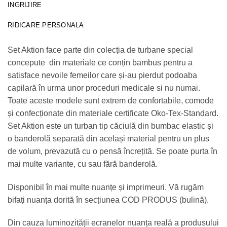
INGRIJIRE
RIDICARE PERSONALA
Set Aktion face parte din colecția de turbane special
concepute din materiale ce conțin bambus pentru a
satisface nevoile femeilor care și-au pierdut podoaba
capilară în urma unor proceduri medicale si nu numai.
Toate aceste modele sunt extrem de confortabile, comode
și confecționate din materiale certificate Oko-Tex-Standard.
Set Aktion este un turban tip căciulă din bumbac elastic și
o banderolă separată din același material pentru un plus
de volum, prevazută cu o pensă încrețită. Se poate purta în
mai multe variante, cu sau fără banderolă.
Disponibil în mai multe nuanțe și imprimeuri. Vă rugăm
bifați nuanța dorită în secțiunea COD PRODUS (bulină).
Din cauza luminozității ecranelor nuanța reală a produsului