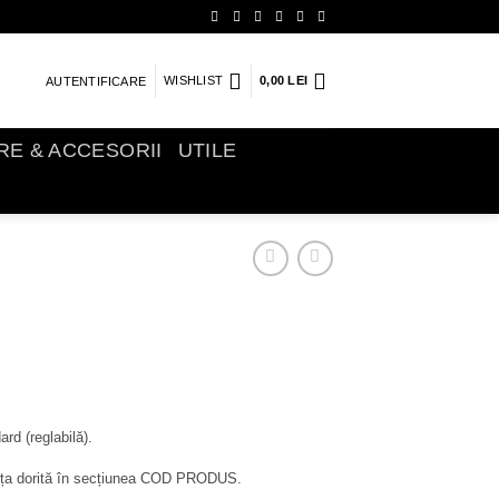
WISHLIST
0,00
LEI
AUTENTIFICARE
IRE & ACCESORII
UTILE
ard (reglabilă).
nța dorită în secțiunea COD PRODUS.