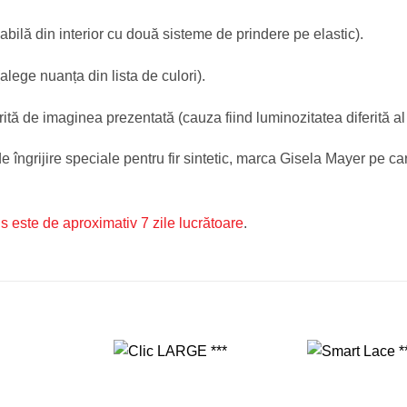
bilă din interior cu două sisteme de prindere pe elastic).
alege nuanța din lista de culori).
ită de imaginea prezentată (cauza fiind luminozitatea diferită al
îngrijire speciale pentru fir sintetic, marca Gisela Mayer pe ca
us este de aproximativ 7 zile lucrătoare
.
Adauga
Adauga
in
in