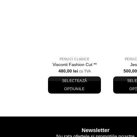
Wishlist
PERUCI CLASICE
PERUC
Visconti Fashion Cut **
Jes
480,00
lei
500,0
cu TVA
SELECTEAZĂ
SEL
OPȚIUNILE
OPȚ
Acest
produs
are
mai
multe
Newsletter
variații.
Nu rata ofertele si promotiile noastre