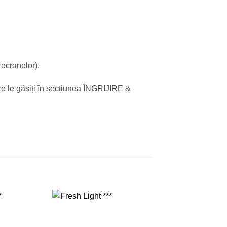
 ecranelor).
re le găsiți în secțiunea ÎNGRIJIRE &
Adauga
Adauga
in
in