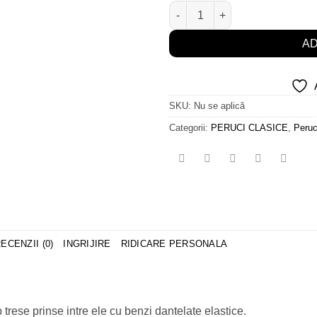
Cantitate Sun Tape ***
AD
SKU:
Nu se aplică
Categorii:
PERUCI CLASICE
,
Peruc
ECENZII (0)
INGRIJIRE
RIDICARE PERSONALA
 trese prinse intre ele cu benzi dantelate elastice.