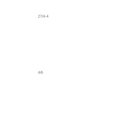
27/4-4
4/6