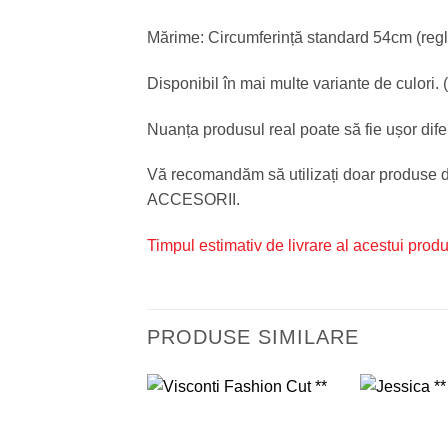
Mărime: Circumferință standard 54cm (regla
Disponibil în mai multe variante de culori. (
Nuanța produsul real poate să fie ușor difer
Vă recomandăm să utilizați doar produse de 
ACCESORII.
Timpul estimativ de livrare al acestui prod
PRODUSE SIMILARE
Adauga
in