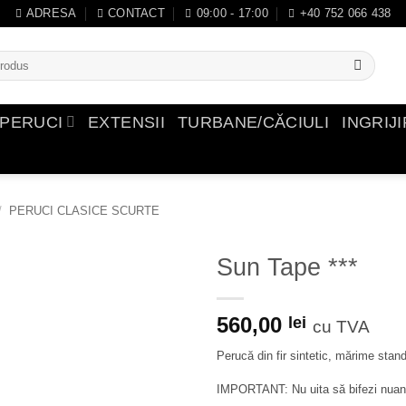
ADRESA
CONTACT
09:00 - 17:00
+40 752 066 438
PERUCI
EXTENSII
TURBANE/CĂCIULI
INGRIJ
/
PERUCI CLASICE SCURTE
Sun Tape ***
Adauga
560,00
in
lei
cu TVA
Wishlist
Perucă din fir sintetic, mărime stand
IMPORTANT: Nu uita să bifezi nua