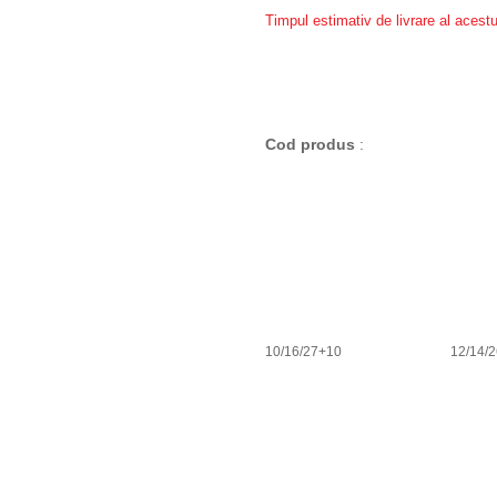
Timpul estimativ de livrare al acestu
Cod produs
:
10/16/27+10
12/14/