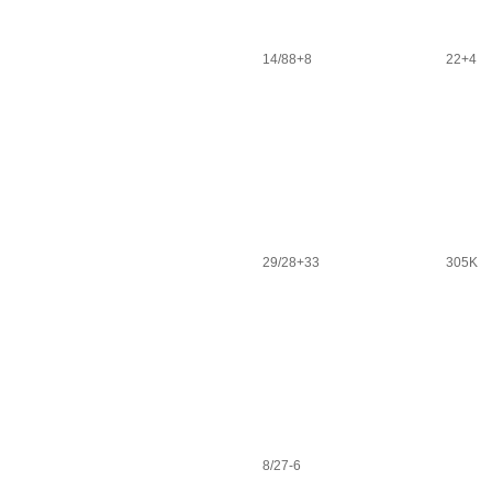
14/88+8
22+4
29/28+33
305K
8/27-6