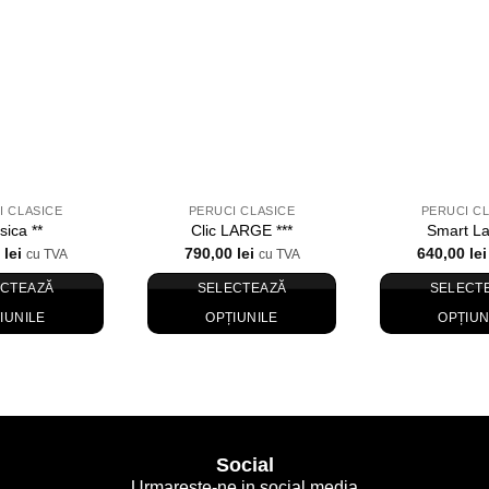
Wishlist
Wishlist
I CLASICE
PERUCI CLASICE
PERUCI C
sica **
Clic LARGE ***
Smart La
0
lei
790,00
lei
640,00
lei
cu TVA
cu TVA
ECTEAZĂ
SELECTEAZĂ
SELECT
IUNILE
OPȚIUNILE
OPȚIUN
Acest
Acest
Ac
produs
produs
p
are
are
ar
mai
mai
m
multe
multe
mu
Social
variații.
variații.
va
Urmareste-ne in social media