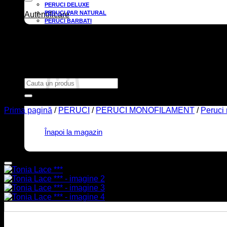
PERUCI DELUXE
PERUCI PAR NATURAL
Autentificare
PERUCI BARBATI
EXTENSII
Wishlist
TURBANE/CĂCIULI
INGRIJIRE & ACCESORII
0,00
lei
UTILE
Contact
Caută
după:
Prima pagină
/
PERUCI
/
PERUCI MONOFILAMENT
/
Peruci
Înapoi la magazin
Coș