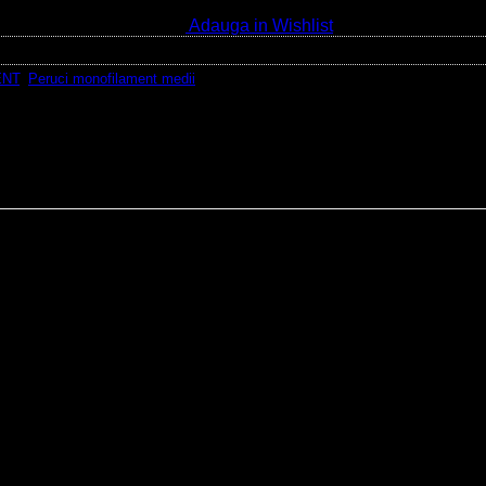
Adauga in Wishlist
ENT
,
Peruci monofilament medii
le cu benzi dantelate elastice. +
toată partea de frunte și/sau cărare).
 două sisteme de prindere pe elastic).
ta de culori).