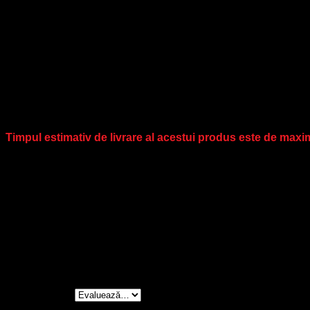
Nuanța produsul real poate să fie ușor diferită de imaginea prez
Vezi secțiunea: ÎNTREȚINERE PERUCI.
Vă recomandăm să utilizați doar produse de îngrijire speciale
Perucă din fir sintetic, mărime standard (reglabilă).
IMPORTANT: Nu uita să bifezi nuanța dorită în secțiunea 
Timpul estimativ de livrare al acestui produs este de maxim
Cod produs
12/26+8, 14/25/24+12, 4/6, 6/29/28+6, 8/27/16+1
Recenzii
Nu există recenzii până acum.
Fii primul care scrii o recenzie pentru „Tonia Lace **
Evaluarea ta
*