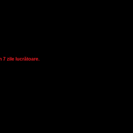
entată (cauza fiind luminozitatea diferită al ecranelor).
 pentru fir sintetic, marca Gisela Mayer pe care le găsiți în s
COD PRODUS.
 7 zile lucrătoare.
0, 8/30
*”