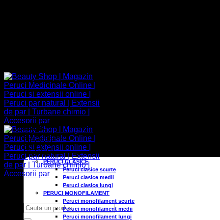
Adresa
Contact
09:00 - 17:00
+40 752 066 438
Home
Cine suntem
OFERTE
PERUCI
PERUCI CLASICE
Peruci clasice scurte
Peruci clasice medii
Peruci clasice lungi
PERUCI MONOFILAMENT
Peruci monofilament scurte
Caută
Peruci monofilament medii
după:
Peruci monofilament lungi